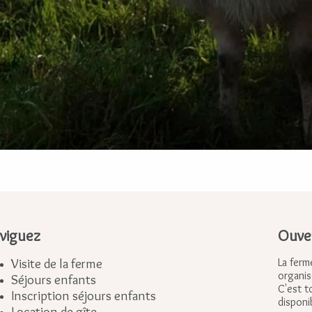
viguez
Ouver
Visite de la ferme
La ferm
organis
Séjours enfants
C'est t
Inscription séjours enfants
disponi
Location de gîte