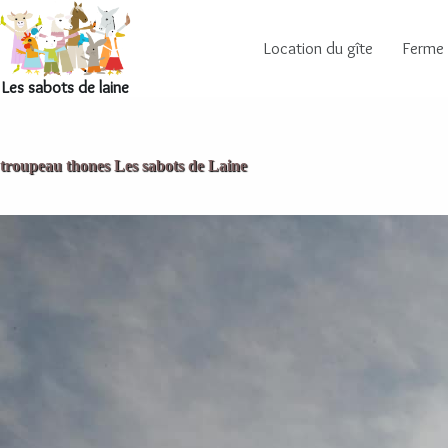
Location du gîte
Ferme
Les sabots de laine
troupeau thones Les sabots de Laine