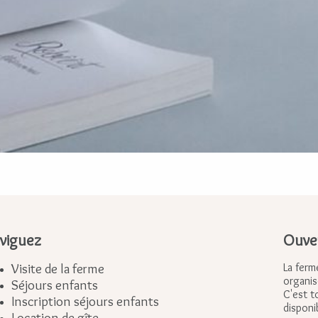
viguez
Ouver
Visite de la ferme
La ferm
organis
Séjours enfants
C'est t
Inscription séjours enfants
disponi
Location de gîte