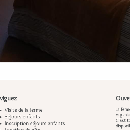
viguez
Ouver
Visite de la ferme
La ferm
organis
Séjours enfants
C'est t
Inscription séjours enfants
disponi
Location de gîte