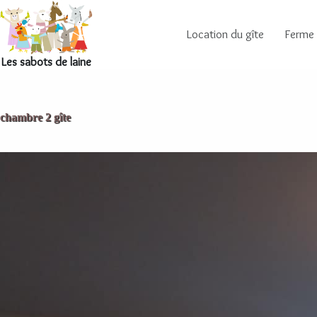
Location du gîte
Ferme
Les sabots de laine
chambre 2 gîte